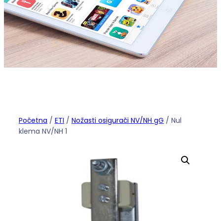
Početna
/
ETI
/
Nožasti osigurači NV/NH gG
/ Nul
klema NV/NH 1