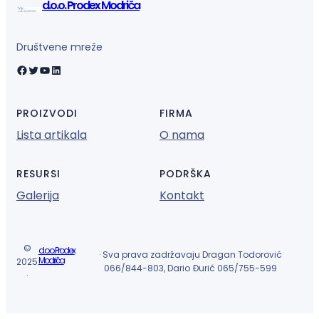
d.o.o. Prodex Modriča
Društvene mreže
Facebook
Twitter
YouTube
LinkedIn
PROIZVODI
FIRMA
Lista artikala
O nama
RESURSI
PODRŠKA
Galerija
Kontakt
©
d.o.o. Prodex
· Sva prava zadržavaju Dragan Todorović
Modriča
2025
066/844-803, Dario Đurić 065/755-599
·