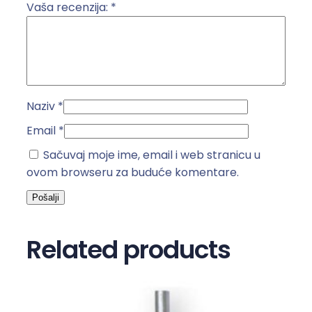
č
Vaša recenzija:
*
i
n
a
Naziv
*
Email
*
Sačuvaj moje ime, email i web stranicu u
ovom browseru za buduće komentare.
Related products