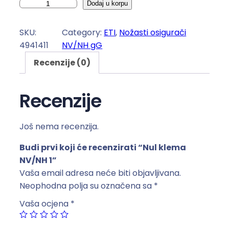
N
Dodaj u korpu
u
l
SKU:
Category:
ETI
, 
Nožasti osigurači
k
4941411
NV/NH gG
l
Recenzije (0)
e
m
a
Recenzije
N
V
Još nema recenzija.
/
N
Budi prvi koji će recenzirati “Nul klema
H
NV/NH 1”
1
Vaša email adresa neće biti objavljivana.
k
Neophodna polja su označena sa
*
o
Vaša ocjena
*
l
i