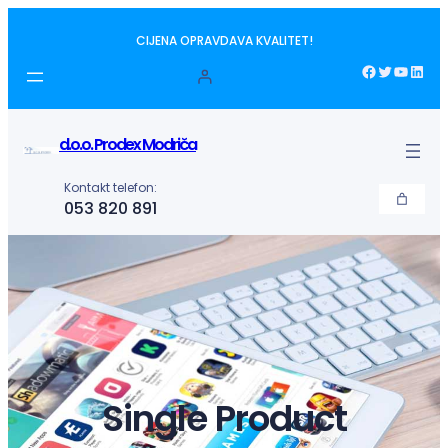
Idi
CIJENA OPRAVDAVA KVALITET!
na
sadržaj
Facebook
Twitter
YouTube
LinkedIn
d.o.o. Prodex Modriča
Kontakt telefon:
053 820 891
Single Product