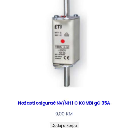
Nožasti osigurač NV/NH 1 C KOMBI gG 35A
9,00
KM
Dodaj u korpu