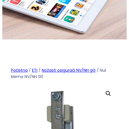
Početna
/
ETI
/
Nožasti osigurači NV/NH gG
/ Nul
klema NV/NH 00