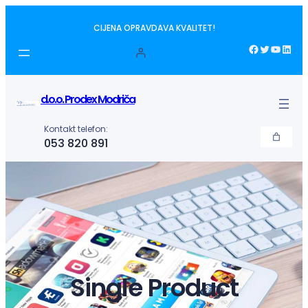
Idi
CIJENA OPRAVDAVA KVALITET!
na
sadržaj
Facebook
Twitter
YouTube
LinkedIn
d.o.o. Prodex Modriča
Kontakt telefon:
053 820 891
Single Product