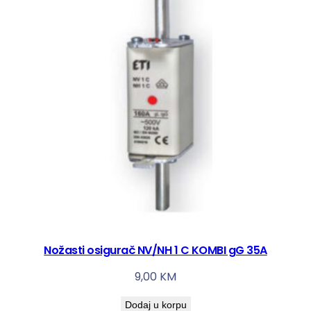
Nožasti osigurač NV/NH 1 C KOMBI gG 35A
9,00
KM
Dodaj u korpu