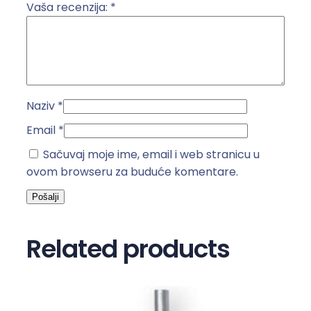
i
Vaša recenzija:
*
č
i
n
a
Naziv
*
Email
*
Sačuvaj moje ime, email i web stranicu u
ovom browseru za buduće komentare.
Related products