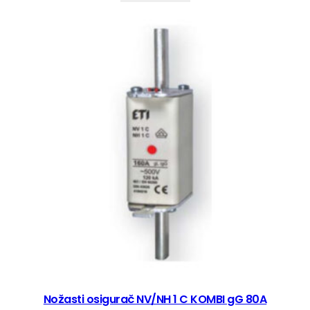
Nožasti osigurač NV/NH 1 C KOMBI gG 80A