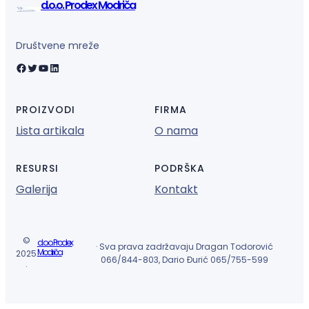
d.o.o. Prodex Modriča
Društvene mreže
Facebook
Twitter
YouTube
LinkedIn
PROIZVODI
FIRMA
Lista artikala
O nama
RESURSI
PODRŠKA
Galerija
Kontakt
©
d.o.o. Prodex
· Sva prava zadržavaju Dragan Todorović
Modriča
2025
066/844-803, Dario Đurić 065/755-599
·