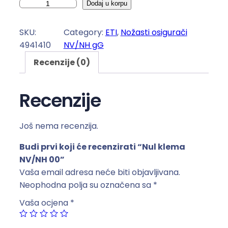
N
Dodaj u korpu
u
l
SKU:
Category:
ETI
, 
Nožasti osigurači
k
4941410
NV/NH gG
l
Recenzije (0)
e
m
a
Recenzije
N
V
Još nema recenzija.
/
N
Budi prvi koji će recenzirati “Nul klema
H
NV/NH 00”
0
Vaša email adresa neće biti objavljivana.
0
Neophodna polja su označena sa
*
k
Vaša ocjena
*
o
l