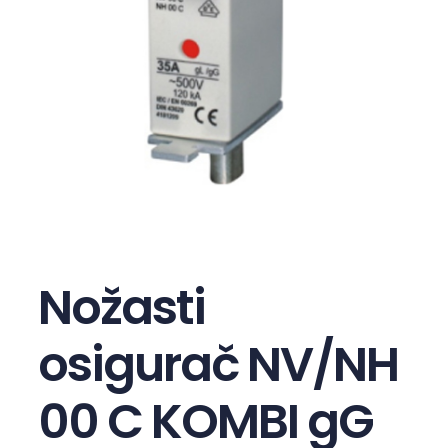
Nožasti
osigurač NV/NH
00 C KOMBI gG