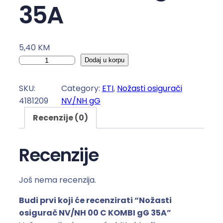
35A
5,40
KM
N
Dodaj u korpu
o
ž
SKU:
Category:
ETI
, 
Nožasti osigurači
a
4181209
NV/NH gG
s
Recenzije (0)
t
i
o
Recenzije
s
i
Još nema recenzija.
g
u
Budi prvi koji će recenzirati “Nožasti
r
osigurač NV/NH 00 C KOMBI gG 35A”
a