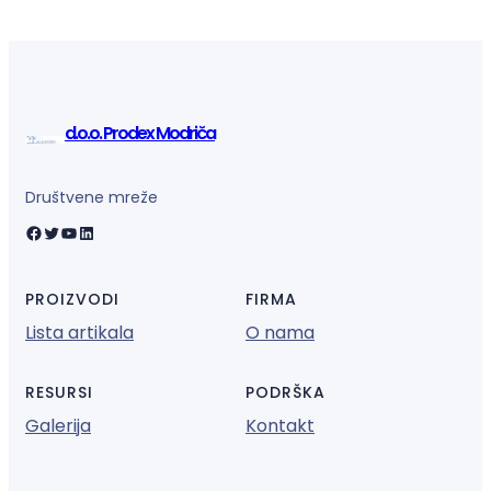
d.o.o. Prodex Modriča
Društvene mreže
Facebook
Twitter
YouTube
LinkedIn
PROIZVODI
FIRMA
Lista artikala
O nama
RESURSI
PODRŠKA
Galerija
Kontakt