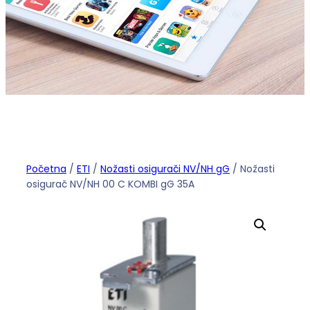
Početna
/
ETI
/
Nožasti osigurači NV/NH gG
/ Nožasti
osigurač NV/NH 00 C KOMBI gG 35A