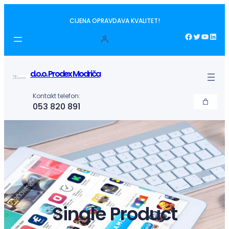
Idi
CIJENA OPRAVDAVA KVALITET!
na
sadržaj
Facebook
Twitter
YouTube
LinkedIn
d.o.o. Prodex Modriča
Kontakt telefon:
053 820 891
Single Product