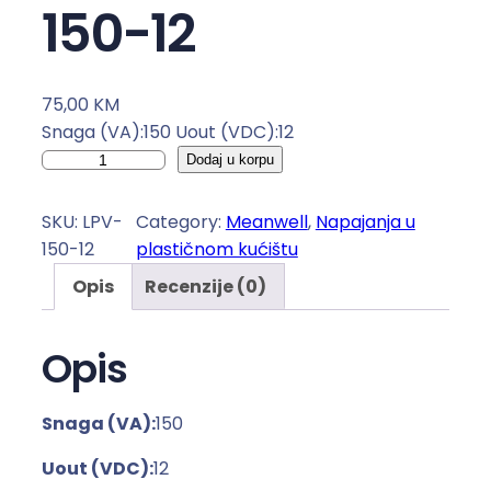
150-12
75,00
KM
Snaga (VA):150 Uout (VDC):12
N
Dodaj u korpu
a
p
SKU:
LPV-
Category:
Meanwell
, 
Napajanja u
a
150-12
plastičnom kućištu
j
Opis
Recenzije (0)
a
n
j
Opis
e
u
Snaga (VA):
150
p
l
Uout (VDC):
12
a