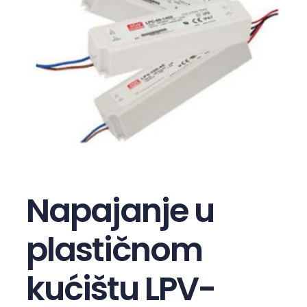
Napajanje u
plastičnom
kućištu LPV-