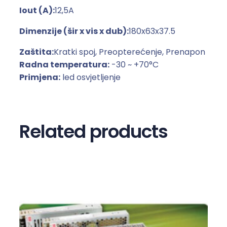
Iout (A):
12,5A
s
t
Dimenzije (šir x vis x dub):
180x63x37.5
i
č
Zaštita:
Kratki spoj, Preopterećenje, Prenapon
n
Radna temperatura:
-30 ~ +70°C
o
Primjena:
led osvjetljenje
m
k
u
Related products
ć
i
š
t
u
L
P
V
-