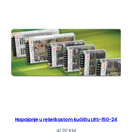
Napajanje u rešetkastom kućištu LRS-150-24
41,20
KM