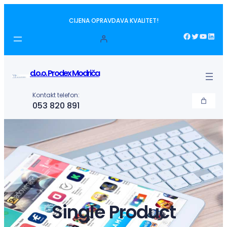
Idi
CIJENA OPRAVDAVA KVALITET!
na
sadržaj
Facebook
Twitter
YouTube
LinkedIn
d.o.o. Prodex Modriča
Kontakt telefon:
053 820 891
Single Product