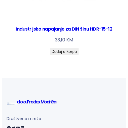
Industrijsko napajanje za DIN šinu HDR-15-12
33,10
KM
Dodaj u korpu
d.o.o. Prodex Modriča
Društvene mreže
Facebook
Twitter
YouTube
LinkedIn