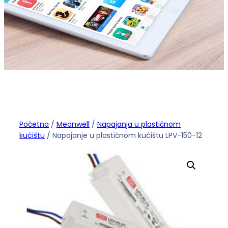
Početna
/
Meanwell
/
Napajanja u plastičnom
kućištu
/ Napajanje u plastičnom kućištu LPV-150-12