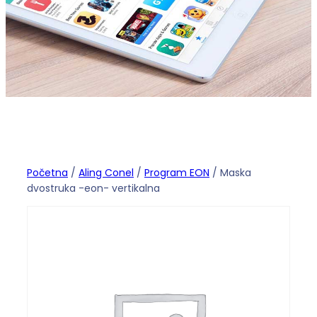
Početna
/
Aling Conel
/
Program EON
/ Maska
dvostruka -eon- vertikalna