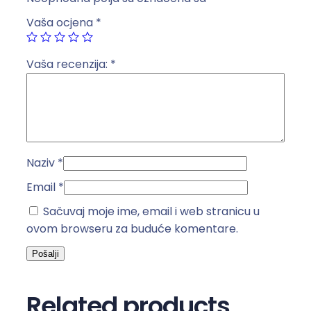
o
Vaša ocjena
*
n
-
v
Vaša recenzija:
*
e
r
t
i
k
Naziv
*
a
l
Email
*
n
Sačuvaj moje ime, email i web stranicu u
a
ovom browseru za buduće komentare.
k
o
l
i
Related products
č