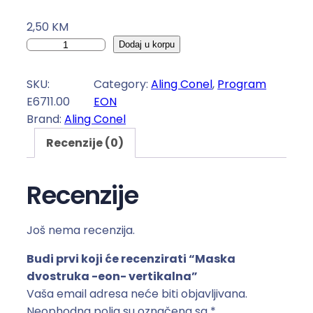
2,50
KM
M
Dodaj u korpu
a
s
SKU:
Category:
Aling Conel
, 
Program
k
E6711.00
EON
a
Brand:
Aling Conel
d
Recenzije (0)
v
o
s
Recenzije
t
r
Još nema recenzija.
u
k
Budi prvi koji će recenzirati “Maska
a
dvostruka -eon- vertikalna”
-
Vaša email adresa neće biti objavljivana.
e
Neophodna polja su označena sa
*