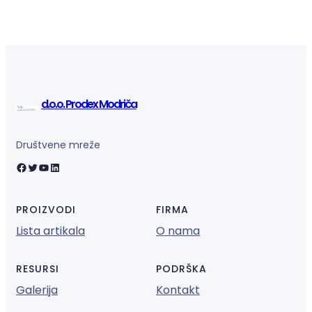
d.o.o. Prodex Modriča
Društvene mreže
Facebook
Twitter
YouTube
LinkedIn
PROIZVODI
FIRMA
Lista artikala
O nama
RESURSI
PODRŠKA
Galerija
Kontakt