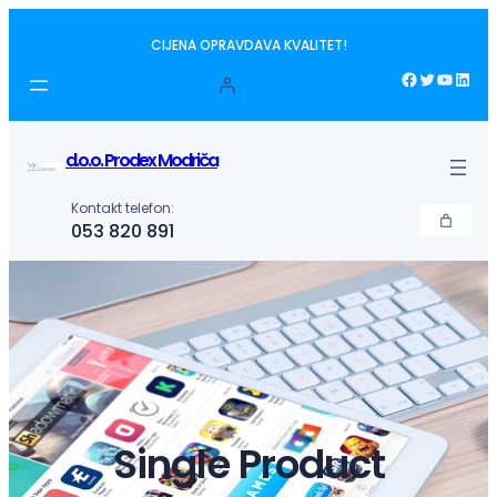
Idi
CIJENA OPRAVDAVA KVALITET!
na
sadržaj
Facebook
Twitter
YouTube
LinkedIn
d.o.o. Prodex Modriča
Kontakt telefon:
053 820 891
Single Product