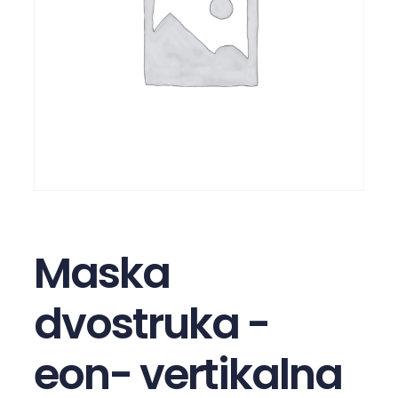
Maska
dvostruka -
eon- vertikalna