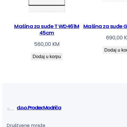
Mašina za suđe T WD461M
Mašina za suđe
45cm
690,00
560,00
KM
Dodaj u ko
Dodaj u korpu
d.o.o. Prodex Modriča
Društvene mreže