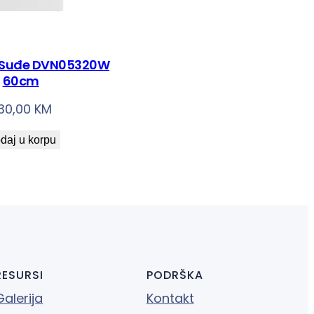
 Suđe DVN05320W
60cm
30,00
KM
daj u korpu
RESURSI
PODRŠKA
Galerija
Kontakt