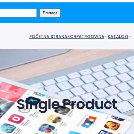
Pretraga
POČETNA STRANA
KORPA
TRGOVINA
KATALOZI
Single Product