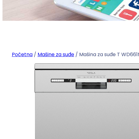
Početna
/
Mašine za suđe
/ Mašina za suđe T WD66