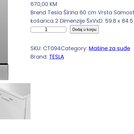
670,00
KM
Brend Tesla Širina 60 cm Vrsta Samost
košarica 2 Dimenzije ŠxVxD: 59.8 x 84.5
M
Dodaj u korpu
a
š
SKU:
CT094
Category:
Mašine za suđe
i
Brand:
TESLA
n
a
z
a
s
u
đ
e
T