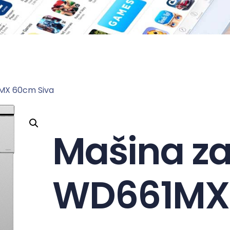
1MX 60cm Siva
Mašina za
WD661MX 