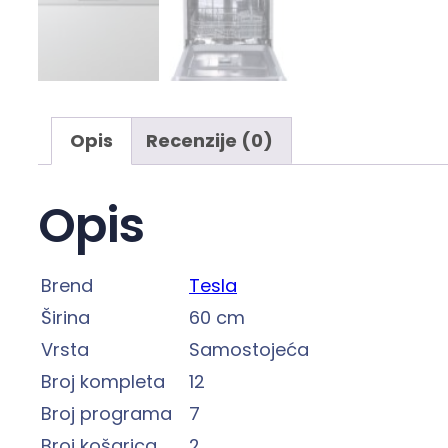
Opis
Recenzije (0)
Opis
Brend
Tesla
Širina
60 cm
Vrsta
Samostojeća
Broj kompleta
12
Broj programa
7
Broj košarica
2