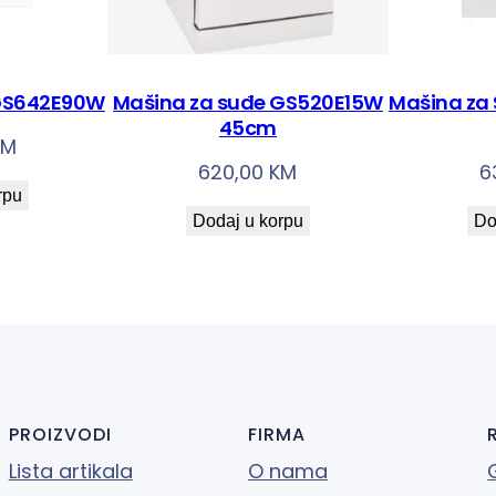
 GS642E90W
Mašina za suđe GS520E15W
Mašina za
45cm
KM
620,00
KM
6
rpu
Dodaj u korpu
Do
PROIZVODI
FIRMA
Lista artikala
O nama