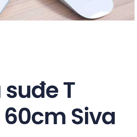
 suđe T
60cm Siva