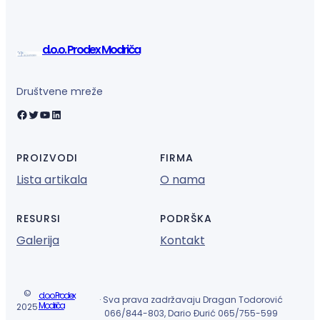
d.o.o. Prodex Modriča
Društvene mreže
Facebook
Twitter
YouTube
LinkedIn
PROIZVODI
FIRMA
Lista artikala
O nama
RESURSI
PODRŠKA
Galerija
Kontakt
©
d.o.o. Prodex
· Sva prava zadržavaju Dragan Todorović
Modriča
2025
066/844-803, Dario Đurić 065/755-599