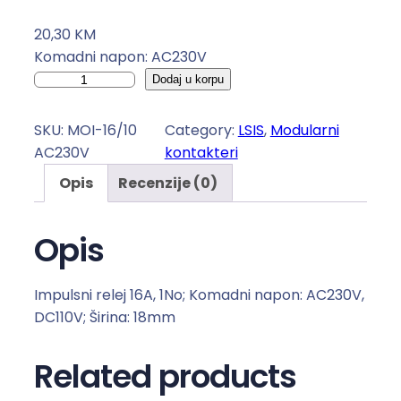
20,30
KM
Komadni napon: AC230V
I
Dodaj u korpu
m
p
SKU:
MOI-16/10
Category:
LSIS
, 
Modularni
u
AC230V
kontakteri
l
Opis
Recenzije (0)
s
n
i
Opis
r
e
Impulsni relej 16A, 1No; Komadni napon: AC230V,
l
DC110V; Širina: 18mm
e
j
Related products
1
6