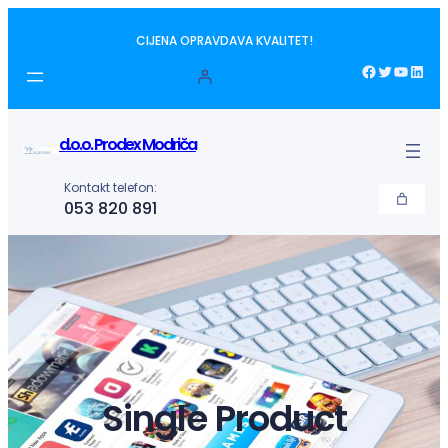
Idi
CIJENA OPRAVDAVA KVALITET!
na
sadržaj
Facebook
Twitter
YouTube
LinkedIn
d.o.o. Prodex Modriča
Kontakt telefon:
053 820 891
Single Product