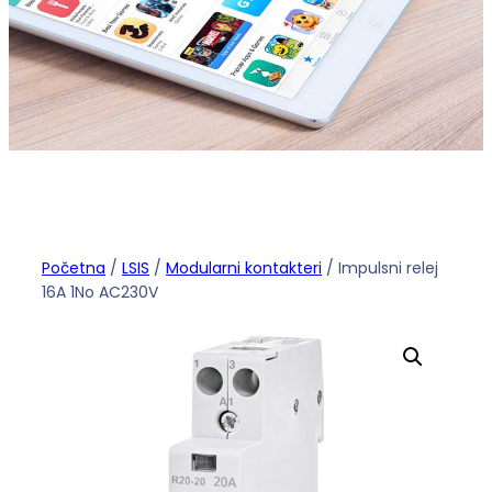
Početna
/
LSIS
/
Modularni kontakteri
/ Impulsni relej
16A 1No AC230V