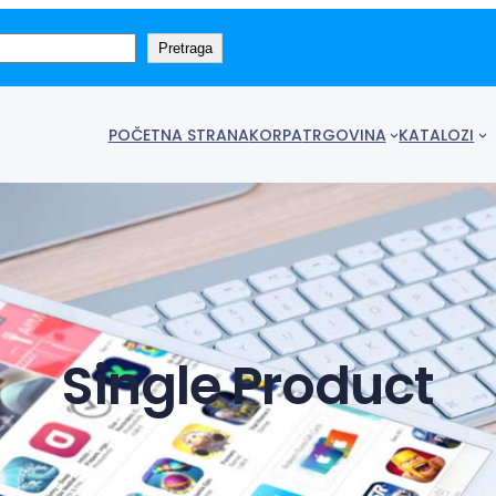
Pretraga
POČETNA STRANA
KORPA
TRGOVINA
KATALOZI
Single Product