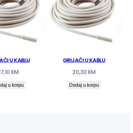
AČI U KABLU
GRIJAČI U KABLU
17,10
KM
20,30
KM
daj u korpu
Dodaj u korpu