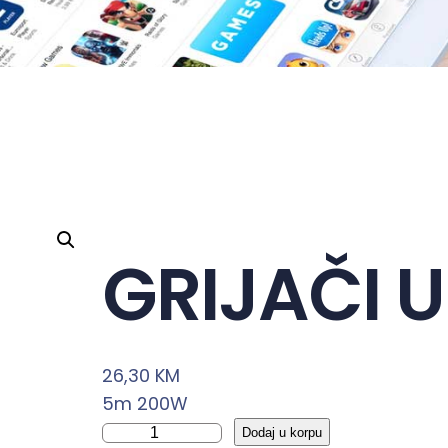
GRIJAČI 
26,30
KM
5m 200W
G
Dodaj u korpu