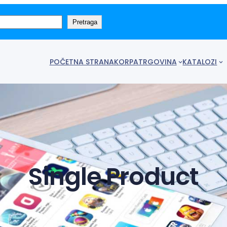
Pretraga
POČETNA STRANA
KORPA
TRGOVINA
KATALOZI
Single Product