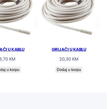
AČI U KABLU
GRIJAČI U KABLU
8,70
KM
20,30
KM
daj u korpu
Dodaj u korpu