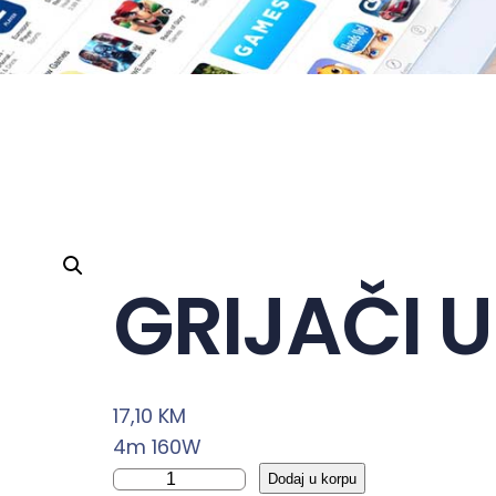
GRIJAČI 
17,10
KM
4m 160W
G
Dodaj u korpu