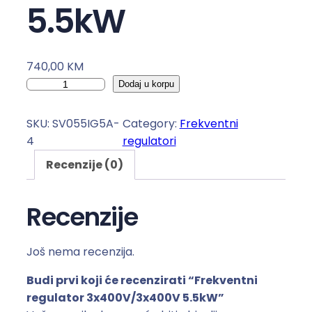
5.5kW
740,00
KM
F
Dodaj u korpu
r
e
SKU:
SV055IG5A-
Category:
Frekventni
k
4
regulatori
v
Recenzije (0)
e
n
t
Recenzije
n
i
Još nema recenzija.
r
e
Budi prvi koji će recenzirati “Frekventni
g
regulator 3x400V/3x400V 5.5kW”
u