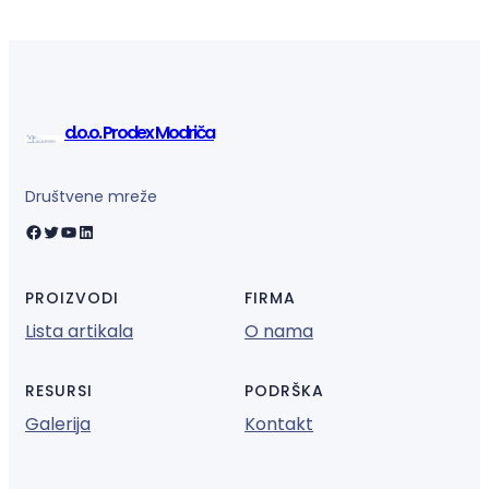
d.o.o. Prodex Modriča
Društvene mreže
Facebook
Twitter
YouTube
LinkedIn
PROIZVODI
FIRMA
Lista artikala
O nama
RESURSI
PODRŠKA
Galerija
Kontakt