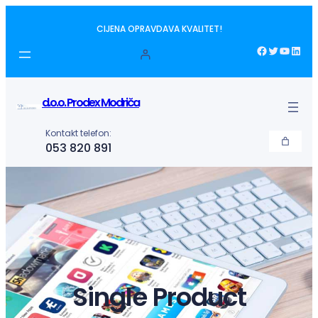
Idi
CIJENA OPRAVDAVA KVALITET!
na
sadržaj
Facebook
Twitter
YouTube
LinkedIn
d.o.o. Prodex Modriča
Kontakt telefon:
053 820 891
Single Product