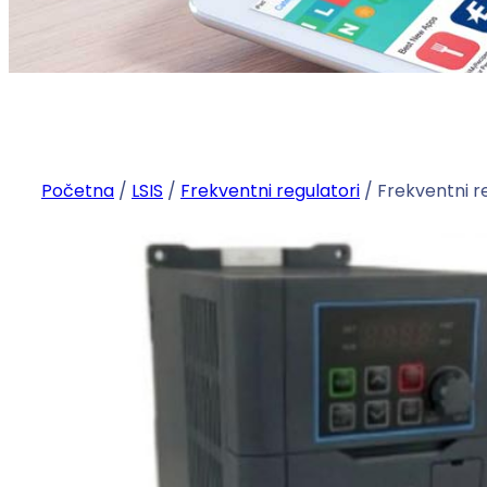
Početna
/
LSIS
/
Frekventni regulatori
/ Frekventni 