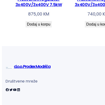
3x400V/3x400V 7.5kW
3x400V/3x400
875,00
KM
740,00
Dodaj u korpu
Dodaj u ko
d.o.o. Prodex Modriča
Društvene mreže
Facebook
Twitter
YouTube
LinkedIn