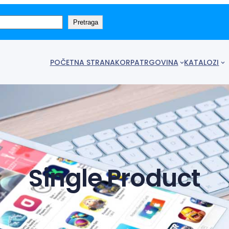
Pretraga
POČETNA STRANA
KORPA
TRGOVINA
KATALOZI
Single Product