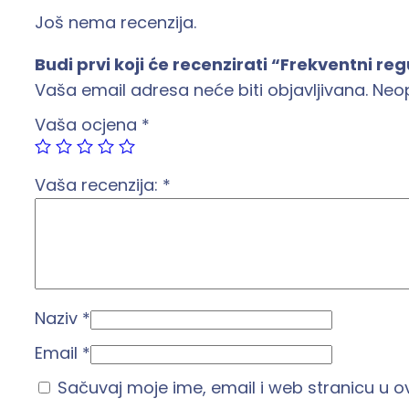
Još nema recenzija.
Budi prvi koji će recenzirati “Frekventni 
Vaša email adresa neće biti objavljivana.
Neo
Vaša ocjena
*
Vaša recenzija:
*
Naziv
*
Email
*
Sačuvaj moje ime, email i web stranicu u