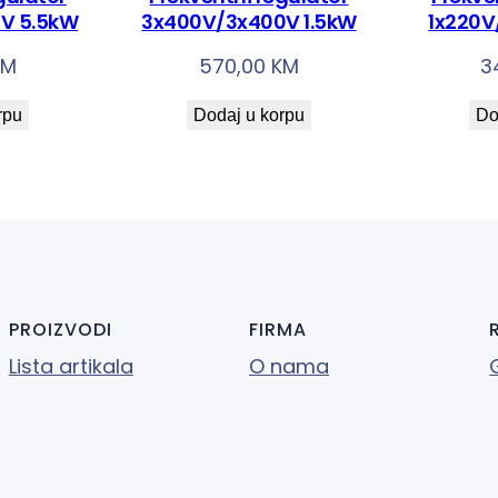
a
V 5.5kW
3x400V/3x400V 1.5kW
1x220V
KM
570,00
KM
3
rpu
Dodaj u korpu
Do
PROIZVODI
FIRMA
Lista artikala
O nama