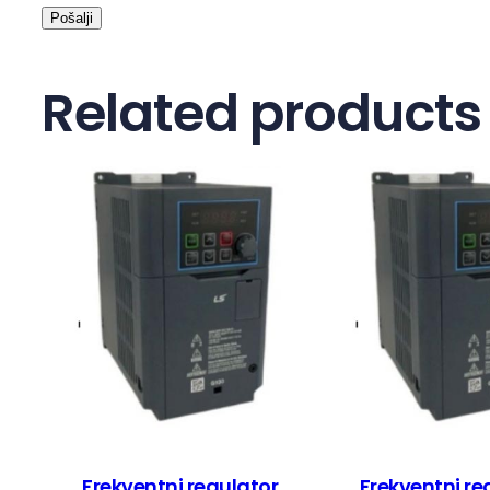
Related products
Frekventni regulator
Frekventni re