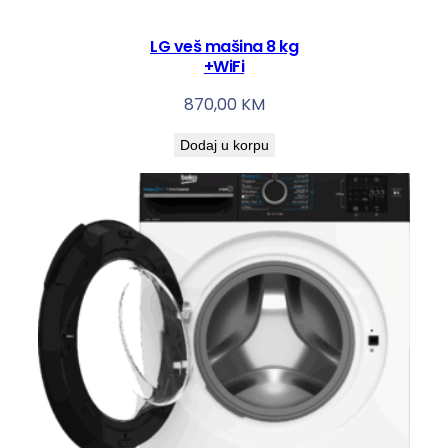
LG veš mašina 8 kg
+WiFi
870,00
KM
Dodaj u korpu