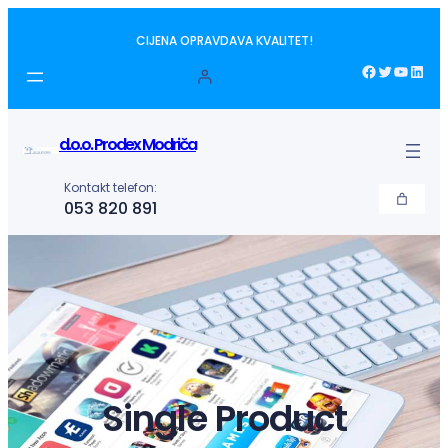
Idi
CIJENA OPRAVDAVA KVALITET!
na
sadržaj
Facebook
Twitter
YouTube
LinkedIn
d.o.o. Prodex Modriča
Kontakt telefon:
053 820 891
Single Product