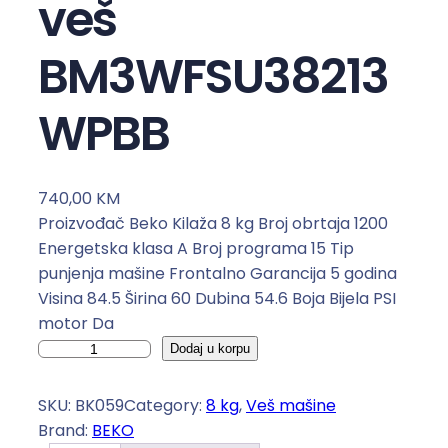
veš
BM3WFSU38213
WPBB
740,00
KM
Proizvođač Beko Kilaža 8 kg Broj obrtaja 1200
Energetska klasa A Broj programa 15 Tip
punjenja mašine Frontalno Garancija 5 godina
Visina 84.5 Širina 60 Dubina 54.6 Boja Bijela PSI
motor Da
B
Dodaj u korpu
e
k
SKU:
BK059
Category:
8 kg
, 
Veš mašine
o
Brand:
BEKO
M