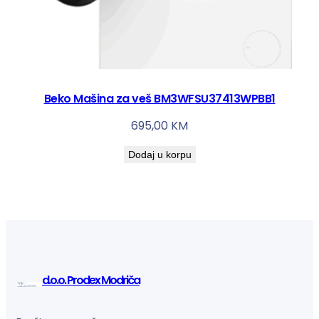
Beko Mašina za veš BM3WFSU37413WPBB1
695,00
KM
Dodaj u korpu
d.o.o. Prodex Modriča