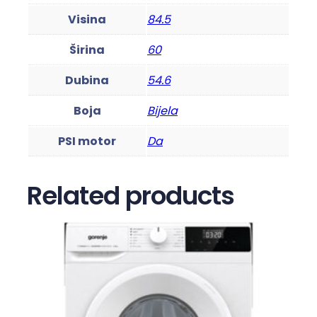
3
8
Visina
84.5
2
Širina
60
1
3
Dubina
54.6
W
P
Boja
Bijela
B
PSI motor
Da
B
k
o
Related products
l
i
č
i
n
a