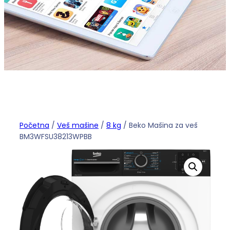
Početna
/
Veš mašine
/
8 kg
/ Beko Mašina za veš
BM3WFSU38213WPBB