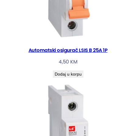
Automatski osigurač LSIS B 25A 1P
4,50
KM
Dodaj u korpu