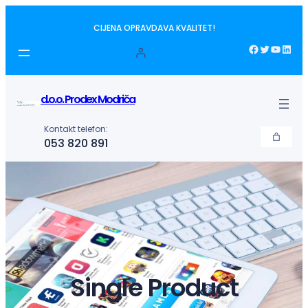
Idi
CIJENA OPRAVDAVA KVALITET!
na
sadržaj
Facebook
Twitter
YouTube
LinkedIn
d.o.o. Prodex Modriča
Kontakt telefon:
053 820 891
Single Product