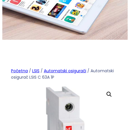
Početna
/
LSIS
/
Automatski osigurači
/ Automatski
osigurač LSIS C 63A 1P