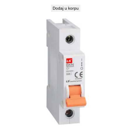
i
Dodaj u korpu
n
a