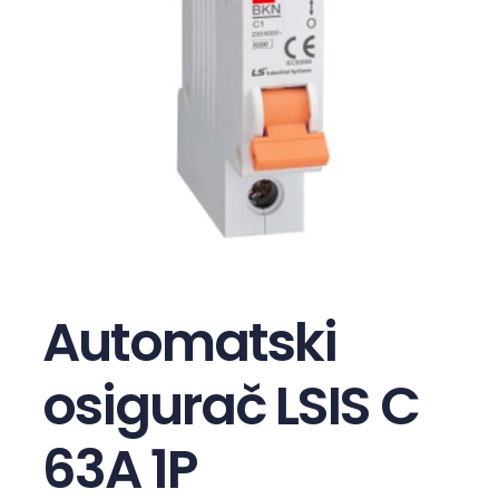
Automatski
osigurač LSIS C
63A 1P