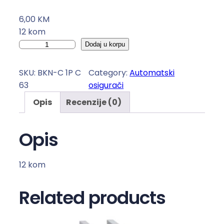
6,00
KM
12 kom
A
Dodaj u korpu
u
t
SKU:
BKN-C 1P C
Category:
Automatski
o
63
osigurači
m
Opis
Recenzije (0)
a
t
s
Opis
k
i
12 kom
o
s
Related products
i
g
u