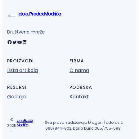
d.o.o. Prodex Modriča
Društvene mreže
Facebook
Twitter
YouTube
LinkedIn
PROIZVODI
FIRMA
Lista artikala
O nama
RESURSI
PODRŠKA
Galerija
Kontakt
©
d.o.o. Prodex
· Sva prava zadržavaju Dragan Todorović
Modriča
2025
066/844-803, Dario Đurić 065/755-599
·