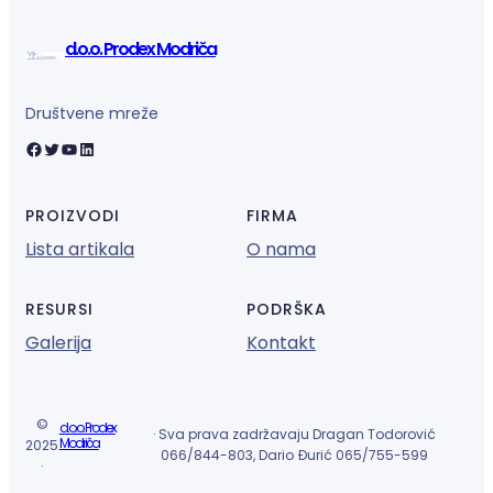
d.o.o. Prodex Modriča
Društvene mreže
Facebook
Twitter
YouTube
LinkedIn
PROIZVODI
FIRMA
Lista artikala
O nama
RESURSI
PODRŠKA
Galerija
Kontakt
©
d.o.o. Prodex
· Sva prava zadržavaju Dragan Todorović
Modriča
2025
066/844-803, Dario Đurić 065/755-599
·