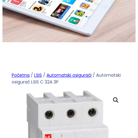
Početna
/
LSIS
/
Automatski osigurači
/ Automatski
osigurač LSIS C 32A 3P