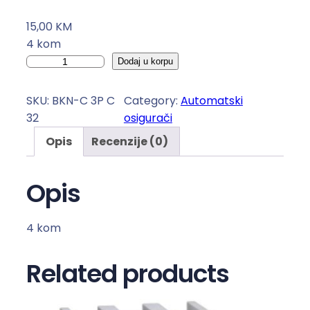
15,00
KM
4 kom
A
Dodaj u korpu
u
t
SKU:
BKN-C 3P C
Category:
Automatski
o
32
osigurači
m
Opis
Recenzije (0)
a
t
s
Opis
k
i
4 kom
o
s
Related products
i
g
u