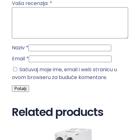
5
Vaša recenzija:
*
0
A
k
o
l
Naziv
*
i
č
Email
*
i
Sačuvaj moje ime, email i web stranicu u
n
ovom browseru za buduće komentare.
a
Related products