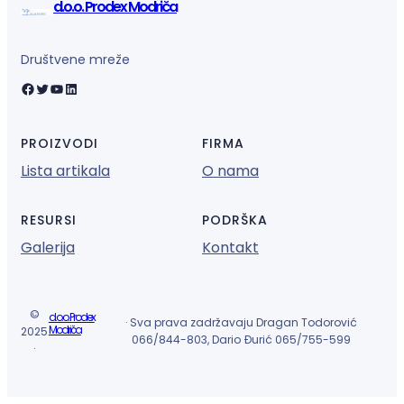
d.o.o. Prodex Modriča
Društvene mreže
Facebook
Twitter
YouTube
LinkedIn
PROIZVODI
FIRMA
Lista artikala
O nama
RESURSI
PODRŠKA
Galerija
Kontakt
©
d.o.o. Prodex
· Sva prava zadržavaju Dragan Todorović
Modriča
2025
066/844-803, Dario Đurić 065/755-599
·