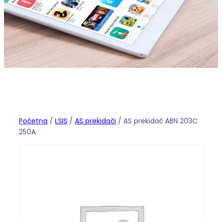
Početna
/
LSIS
/
AS prekidači
/ AS prekidač ABN 203C
250A