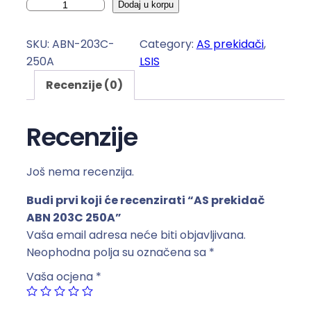
A
Dodaj u korpu
S
p
SKU:
ABN-203C-
Category:
AS prekidači
, 
r
250A
LSIS
e
Recenzije (0)
k
i
d
Recenzije
a
č
Još nema recenzija.
A
B
Budi prvi koji će recenzirati “AS prekidač
N
ABN 203C 250A”
2
Vaša email adresa neće biti objavljivana.
0
Neophodna polja su označena sa
*
3
Vaša ocjena
*
C
2