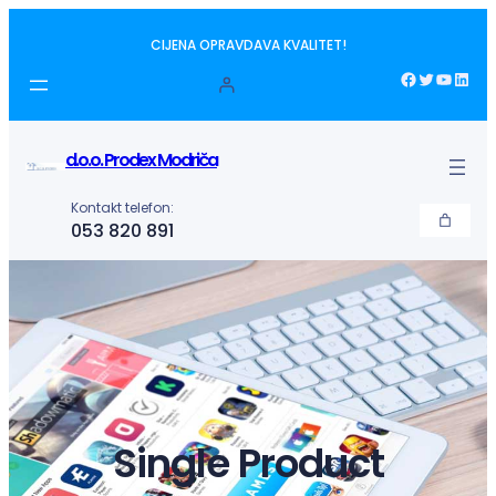
Idi
CIJENA OPRAVDAVA KVALITET!
na
sadržaj
Facebook
Twitter
YouTube
LinkedIn
d.o.o. Prodex Modriča
Kontakt telefon:
053 820 891
Single Product