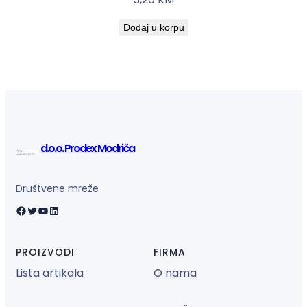
Dodaj u korpu
d.o.o. Prodex Modriča
Društvene mreže
Facebook
Twitter
YouTube
LinkedIn
PROIZVODI
FIRMA
Lista artikala
O nama