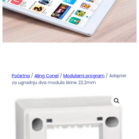
Početna
/
Aling Conel
/
Modularni program
/ Adapter
za ugradnju dva modula širine 22.2mm