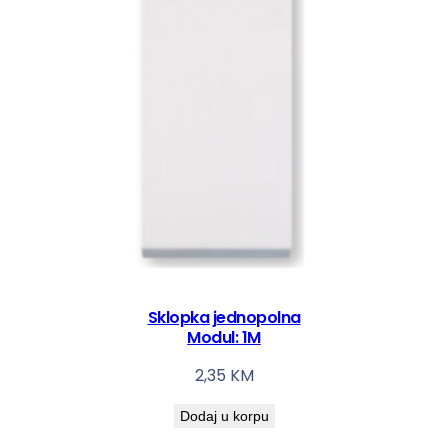
Sklopka jednopolna
Modul: 1M
2,35
KM
Dodaj u korpu