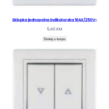
n
e
2
Sklopka jednopolna indikatorska 16AX/250V~
2
5,40
KM
.
2
Dodaj u korpu
m
m
k
o
l
i
č
i
n
a