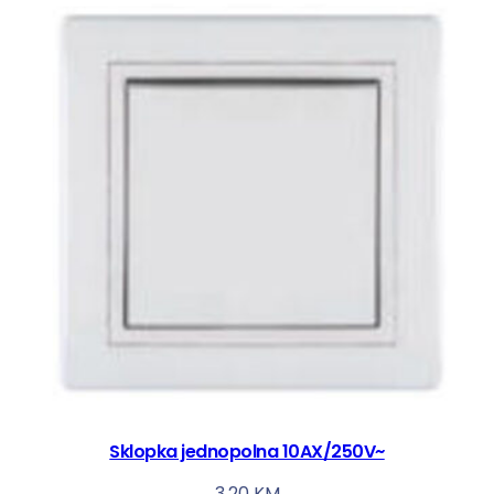
Sklopka jednopolna 10AX/250V~
3,20
KM