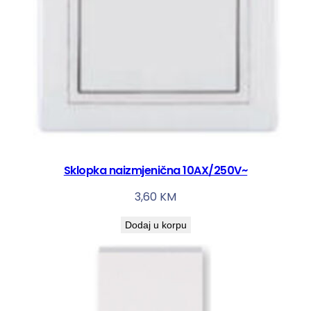
Sklopka naizmjenična 10AX/250V~
3,60
KM
Dodaj u korpu