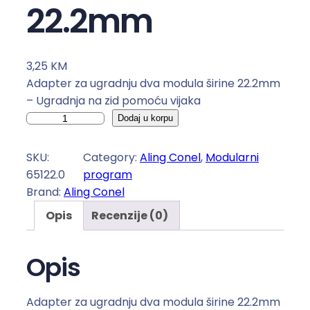
22.2mm
3,25
KM
Adapter za ugradnju dva modula širine 22.2mm
– Ugradnja na zid pomoću vijaka
A
Dodaj u korpu
d
a
SKU:
Category:
Aling Conel
, 
Modularni
p
65122.0
program
t
Brand:
Aling Conel
e
Opis
Recenzije (0)
r
z
a
Opis
u
g
Adapter za ugradnju dva modula širine 22.2mm
r