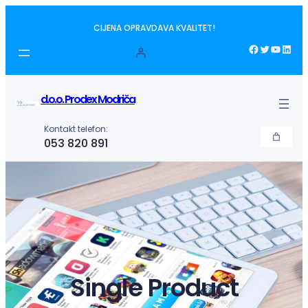
Idi
CIJENA OPRAVDAVA KVALITET!
na
sadržaj
Facebook
Twitter
YouTube
LinkedIn
d.o.o. Prodex Modriča
Kontakt telefon:
053 820 891
Single Product