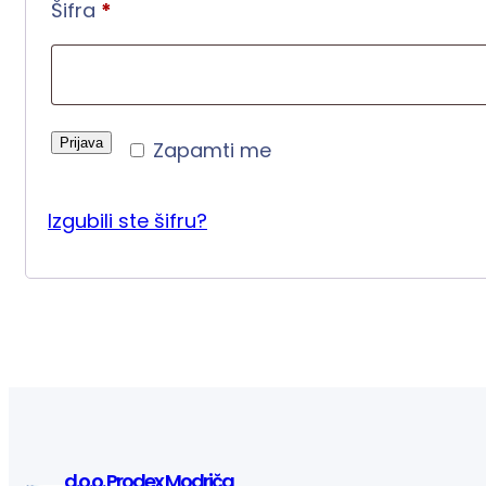
Obavezno
Šifra
*
Prijava
Zapamti me
Izgubili ste šifru?
d.o.o. Prodex Modriča