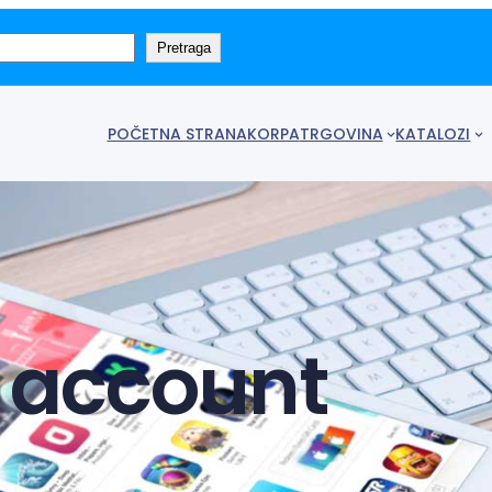
Pretraga
POČETNA STRANA
KORPA
TRGOVINA
KATALOZI
 account