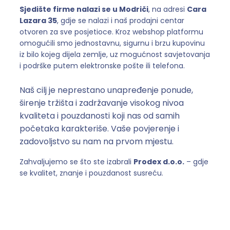
Sjedište firme nalazi se u Modriči
, na adresi
Cara
Lazara 35
, gdje se nalazi i naš prodajni centar
otvoren za sve posjetioce. Kroz webshop platformu
omogućili smo jednostavnu, sigurnu i brzu kupovinu
iz bilo kojeg dijela zemlje, uz mogućnost savjetovanja
i podrške putem elektronske pošte ili telefona.
Naš cilj je neprestano unapređenje ponude,
širenje tržišta i zadržavanje visokog nivoa
kvaliteta i pouzdanosti koji nas od samih
početaka karakteriše. Vaše povjerenje i
zadovoljstvo su nam na prvom mjestu.
Zahvaljujemo se što ste izabrali
Prodex d.o.o.
– gdje
se kvalitet, znanje i pouzdanost susreću.