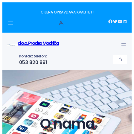
Idi
CIJENA OPRAVDAVA KVALITET!
na
sadržaj
Facebook
Twitter
YouTube
LinkedIn
d.o.o. Prodex Modriča
Kontakt telefon:
053 820 891
O nama