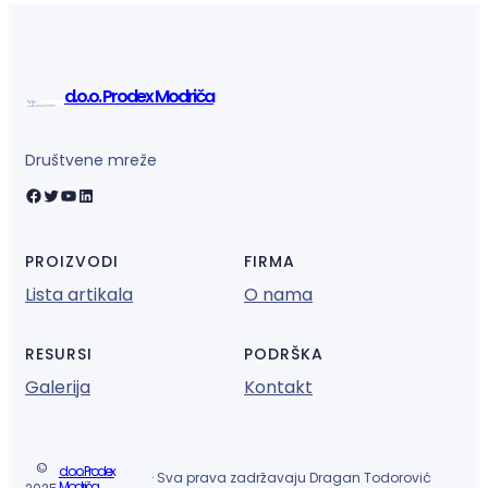
d.o.o. Prodex Modriča
Društvene mreže
Facebook
Twitter
YouTube
LinkedIn
PROIZVODI
FIRMA
Lista artikala
O nama
RESURSI
PODRŠKA
Galerija
Kontakt
©
d.o.o. Prodex
· Sva prava zadržavaju Dragan Todorović
Modriča